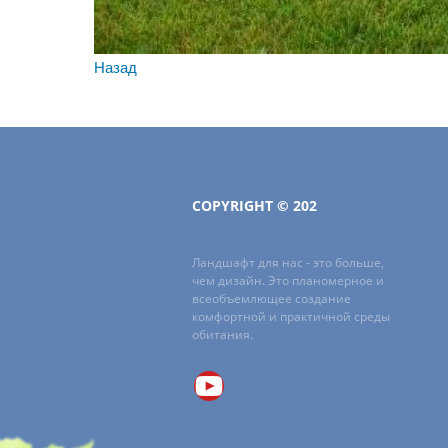
Назад
COPYRIGHT © 202
Ландшафт для нас - это больше,
чем дизайн. Это планомерное и
всеобъемлющее создание
комфортной и практичной среды
обитания.