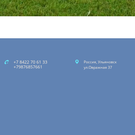
+7 8422 70 61 33
Россия, Ульяновск
+79876857661
ул.Овражная 37