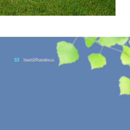
houm5@yandex.ru