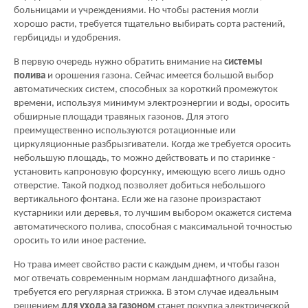
больницами и учреждениями. Но чтобы растения могли
хорошо расти, требуется тщательно выбирать сорта растений,
гербициды и удобрения.
В первую очередь нужно обратить внимание на
системы
полива
и орошения газона. Сейчас имеется большой выбор
автоматических систем, способных за короткий промежуток
времени, используя минимум электроэнергии и воды, оросить
обширные площади травяных газонов. Для этого
преимущественно используются ротационные или
циркуляционные разбрызгиватели. Когда же требуется оросить
небольшую площадь, то можно действовать и по старинке -
установить капроновую форсунку, имеющую всего лишь одно
отверстие. Такой подход позволяет добиться небольшого
вертикального фонтана. Если же на газоне произрастают
кустарники или деревья, то лучшим выбором окажется система
автоматического полива, способная с максимальной точностью
оросить то или иное растение.
Но трава имеет свойство расти с каждым днем, и чтобы газон
мог отвечать современным нормам ландшафтного дизайна,
требуется его регулярная стрижка. В этом случае идеальным
решением
для ухода за газоном
станет покупка электрической