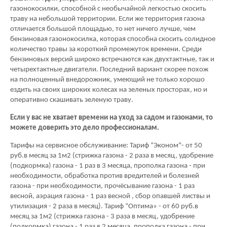
газонокосилки, способной с необычайной легкостью скосить
траву на небольшой территории. Если же территория газона
отличается большой площадью, то нет ничего лучше, чем
бензиновая газонокосилка, которая способна скосить солидное
количество травы за короткий промежуток времени. Среди
бензиновых версий широко встречаются как двухтактные, так и
четырехтактные двигатели. Последний вариант скорее похож
на полноценный внедорожник, умеющий не только хорошо
ездить на своих широких колесах на зеленых просторах, но и
оперативно скашивать зеленую траву.
Если у вас не хватает времени на уход за садом и газонами, то
можете доверить это дело профессионалам.
Тарифы на сервисное обслуживание: Тариф “Эконом"- от 50
руб.в месяц за 1м2 (стрижка газона - 2 раза в месяц, удобрение
(подкормка) газона - 1 раз в 3 месяца, прополка газона - при
необходимости, обработка против вредителей и болезней
газона - при необходимости, прочёсывание газона - 1 раз
весной, аэрация газона - 1 раз весной , сбор опавшей листвы и
утилизация - 2 раза в месяц). Тариф “Оптима» - от 60 руб.в
месяц за 1м2 (стрижка газона - 3 раза в месяц, удобрение
(подкормка) газона - 1 раз в 2 месяца, прополка газона - при