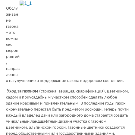
Обслу
живан
ие
газона
– это
компл
екс
мероп
риятий
,
направ
ленны
х на улучшение и поддержание газона в здоровом состоянии.
Уход за газоном
(стрижка, аэрация, скарификация), цветником,
садом и приусадебным участком способен сделать любое
здание красивым и привлекательным. В последние годы газон
окончательно перестал быть предметом роскоши. Теперь почти
каждый владелец дачи или загородного дома старается создать
уникальный ландшафтный дизайн участка с газоном,
цветником, альпийской горкой. Газонные цветники создаются
перед общественными или государственными зданиями,